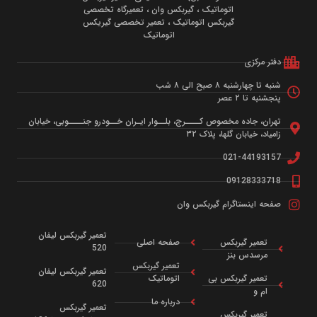
اتوماتیک ، گیربکس وان ، تعمیرگاه تخصصی
گیربکس اتوماتیک ، تعمیر تخصصی گیریکس
اتوماتیک
تر مرکزی
ه تا چهارشنبه ۸ صبح الی ۸ شب
جشنبه تا ۲ عصر
ران، جاده مخصوص کــــرج، بلــوار ایـران خــودرو جنــــوبی، خیابان
میاد، خیابان گلها، پلاک ۳۲
021-4419315
0912833371
حه اینستاگرام گیربکس وان
تعمیر گیربکس لیفان
تعمیر گیربکس
صفحه اصلی
520
مرسدس بنز
تعمیر گیربکس
تعمیر گیربکس لیفان
تعمیر گیربکس بی
اتوماتیک
620
ام و
درباره ما
تعمیر گیربکس
تعمیر گیربکس