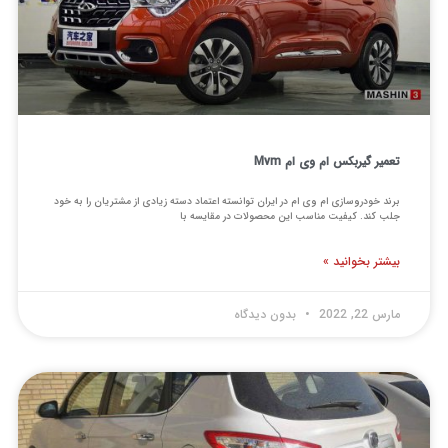
یر گیربکس ام وی ام Mvm
د خودروسازی ام وی ام در ایران توانسته اعتماد دسته زیادی از مشتریان را به خود
 کند. کیفیت مناسب این محصولات در مقایسه با
شتر بخوانید »
22, 2022
بدون دیدگاه