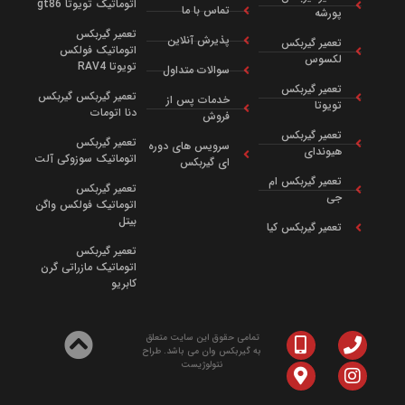
اتوماتیک تویوتا gt86
تماس با ما
پورشه
تعمیر گیربکس
پذیرش آنلاین
تعمیر گیربکس
اتوماتیک فولکس
لکسوس
تویوتا RAV4
سوالات متداول
تعمیر گیربکس
تعمیر گیربکس گیربکس
خدمات پس از
تویوتا
دنا اتومات
فروش
تعمیر گیربکس
تعمیر گیربکس
سرویس‌ های دوره‌
هیوندای
اتوماتیک سوزوکی آلت
ای گیربکس
تعمیر گیربکس ام
تعمیر گیربکس
جی
اتوماتیک فولکس واگن
بیتل
تعمیر گیربکس کیا
تعمیر گیربکس
اتوماتیک مازراتی گرن
کابریو
تمامی حقوق این سایت متعلق
به گیربکس وان می باشد. طراح
نتولوژیست