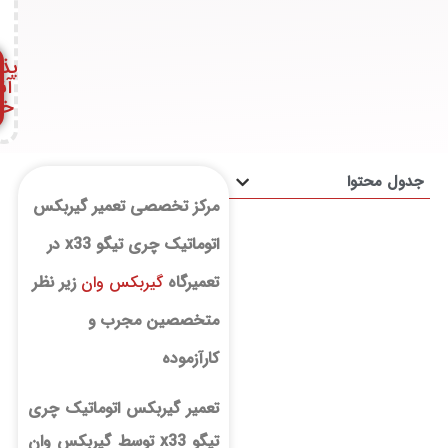
m
e
nt
s
پذیرش
آنلاین
خودرو
محتوا
مرکز تخصصی تعمیر گیربکس
اتوماتیک چری تیگو x33 در
تعمیرگاه
گیربکس وان
زیر نظر
متخصصین مجرب و
کارآزموده
تعمیر گیربکس اتوماتیک چری
تیگو x33 توسط گیربکس وان