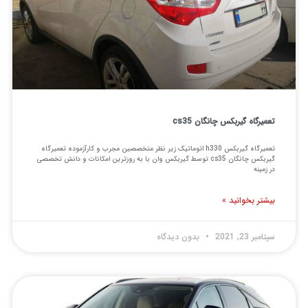
یرگاه گیربکس چانگان cs35
تعمیرگاه گیربکس h330 اتوماتیک زیر نظر متخصصین مجرب و کارآزموده تعمیرگاه
گیربکس چانگان cs35 توسط گیربکس وان با به روزترین امکانات و دانش تخصصی
زمینه
شتر بخوانید »
بر 23, 2021
بدون دیدگاه