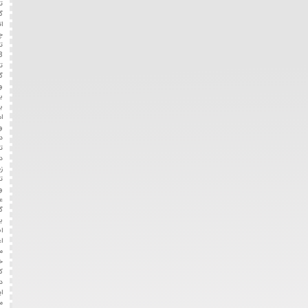
تعمیر
گیربکس
اتوماتیک
چری
تیگو
x33
توسط
گیربکس
وان
با
به‌روزترین
امکانات
و
دانش
تخصصی
در
زمینه
تعمیرات
و
عیب‌یابی
گیربکس
با
افتخار
اعلام
می‌‌دارد.
خدماتی
که
در
این
مرکز