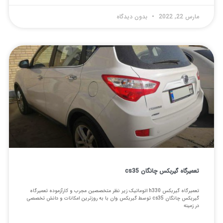
22, 2022
بدون دیدگاه
یرگاه گیربکس چانگان cs35
تعمیرگاه گیربکس h330 اتوماتیک زیر نظر متخصصین مجرب و کارآزموده تعمیرگاه
گیربکس چانگان cs35 توسط گیربکس وان با به روزترین امکانات و دانش تخصصی
زمینه