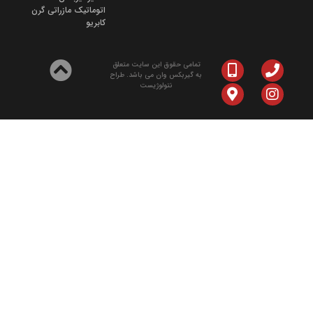
اتوماتیک مازراتی گرن
کابریو
تمامی حقوق این سایت متعلق
به گیربکس وان می باشد. طراح
نتولوژیست