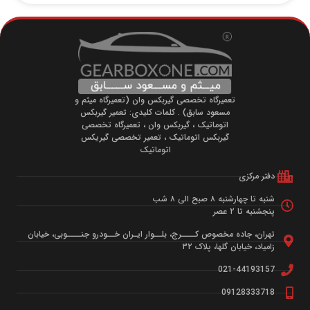
تعمیرگاه تخصصی گیربکس وان (تعمیرگاه میثم و
مسعود سابق) . کلمات کلیدی: تعمیر گیربکس
اتوماتیک ، گیربکس وان ، تعمیرگاه تخصصی
گیربکس اتوماتیک ، تعمیر تخصصی گیریکس
اتوماتیک
تر مرکزی
ه تا چهارشنبه ۸ صبح الی ۸ شب
شنبه تا ۲ عصر
ران، جاده مخصوص کــــرج، بلــوار ایـران خــودرو جنــــوبی، خیابان
میاد، خیابان گلها، پلاک ۳۲
021-441931
091283337