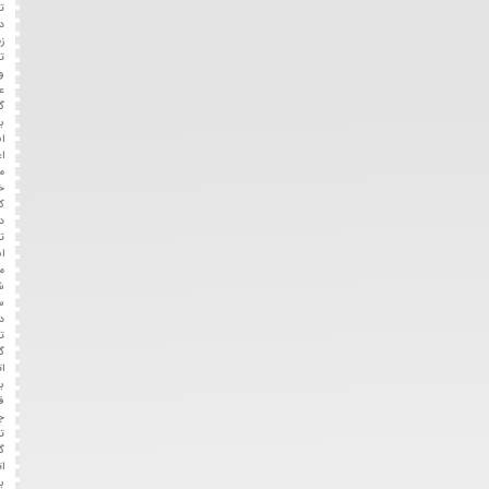
تخصصی
در
زمینه
تعمیرات
و
عیب‌یابی
گیربکس
با
افتخار
اعلام
می‌دارد.
خدماتی
که
در
تعمیرگاه
انجام
می‌شود
شامل:
سرویس
دوره‌ای
تعمیر
گیربکس
اتوماتیک،
بازدید
فنی
جهت
تعمیر
گیربکس
اتوماتیک
به