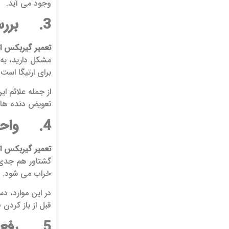
وجود می آید.
3. بررسی مبدل گشتاور– شایع ترین خرابی مکانیکی:
تعمیر گیربکس ات
مشکل دارید، به 
برای ارتیگا است.
از جمله علائم ا
تعویض دنده های خشک و ضربه ای 
4. واحد کنترل گیربکس (TCU) – مغز معیوب:
تعمیر گیربکس ات
خراب می شود.
در این موارد، د
قبل از باز کردن
5. رفع عیوب و پیاده سازی دوباره قطعه: