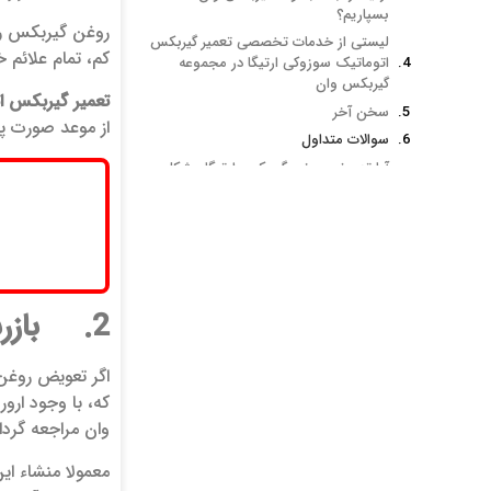
بسپاریم؟
روغن گیربکس ر
لیستی از خدمات تخصصی تعمیر گیربکس
کم، تمام علائم 
اتوماتیک سوزوکی ارتیگا در مجموعه
گیربکس وان
تعمیر گیربکس ات
سخن آخر
از موعد صورت پذ
سوالات متداول
آیا تعویض روغن گیربکس ارتیگا مشکل
ضربه زدن را حل می کند؟
هزینه تعمیر مبدل گشتاور ارتیگا چقدر
است؟
از کجا بفهمیم واحد کنترل گیربکس (TCU)
خراب است یا سنسورها؟
تعمیر گیربکس لیفان 520
2. بازرسی اتصالات و سنسورها (مشکل برقی یا مکانیکی؟):
تعمیر گیربکس لیفان 620
تعمیر گیربکس اتوماتیک تویوتا gt86
اگر تعویض روغن 
تعمیر گیربکس اتوماتیک فولکس
که، با وجود ار
تویوتا RAV4
وان مراجعه گردان