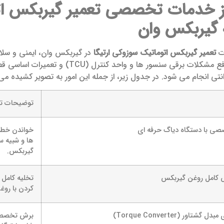
ز خدمات تخصصی تعمیر گیربکس اتو
گیربکس وان
ات
تعمیر گیربکس اتوماتیک سوزوکی ارتیگا
در گیربکس وان، ایمنی و سلا
های دوره ای، رفع مشکلات برقی سنسور
رانتی انجام می شود. در جدول زیر، از جمله این امور به تصویر کشیده می
توضیحات 
ی با دستگاه دیاگ حرفه ای
خواندن خطا 
ها و شبیه س
گیربکس.
 کامل روغن گیربکس
تخلیه کامل 
کردن با روغن 
شتاور (Torque Converter)
برش تخصصی 