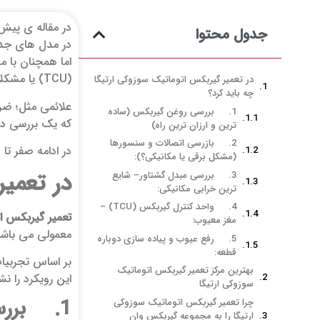
در مقاله ی پیش
جدول محتوا
اما همچنان با 
(TCU) یا مشکلات مربوط به سیمکشی و سنسو رها مواجه شوند.
در تعمیر گیربکس اتوماتیک سوزوکی ارتیگا
چه باید کرد؟
علائمی مثل؛ ضر
1. بررسی روغن گیربکس (ساده
که یک بررسی دق
ترین و ارزان ترین راه)
2. بازرسی اتصالات و سنسورها
در ادامه صفر تا
(مشکل برقی یا مکانیکی؟):
در تعمیر
3. بررسی مبدل گشتاور– شایع
ترین خرابی مکانیکی:
4. واحد کنترل گیربکس (TCU) –
تعمیر گیربکس ات
مغز معیوب:
معمولی می باشد، که نسبت به نمونه های
5. رفع عیوب و پیاده سازی دوباره
قطعه:
بر اساس تجربیا
بهترین مرکز تعمیر گیربکس اتوماتیک
این رویکرد را ن
سوزوکی ارتیگا
1. بررسی روغن گیربکس (ساده ترین و ارزان ترین راه)
چرا تعمیر گیربکس اتوماتیک سوزوکی
ارتیگا را به مجموعه گیربکس وان