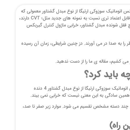
س اتوماتیک سوزوکی ارتیگا از نوع مبدل گشتاور معمولی که
در مدل های جدید تر به 6 دنده ارتقا پیدا کرده است. این جعبه دنده طراحی ساده تر و قابل اعتماد تری نسبت به نمونه های جدید مثل؛ CVT دارند،
 قفل شونده مبدل گشتاور، خرابی ماژول کنترل گیربکس
را به صدا در می آورند. دز چنین شرایطی، زمان آن رسیده
می کشیم، مقاله ی ما را از دست ندهید.
ه باید کرد؟
مسئله ای حیاتی و حائز اهمیت است. گیربکس اتوماتیک سوزوکی ارتیگا از نوع مبدل گشتاور 4 دنده
به چند دسته مشخص تقسیم می شود. موارد زیر صفر تا صد،