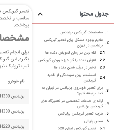
تعمیر گیربکس بر
جدول محتوا
مناسب و تخصصی ب
پرداخت.
مشخصات گیربکس برلیانس
مشخصات
علایم وجود مشکل برای تعمیر گیربکس
برلیانس در تهران
برای انجام تعمی
تقه زدن در زمان تعویض دنده ها
لغزش دنده یا گاز هرز خوردن گیربکس
تیپ ترونیک نیز
تاخیر در درگیر شدن دنده ها
استشمام بوی سوختگی از ناحیه
گیربکس
نام خودرو
برای تعمیر خودروی برلیانس در تهران به
کجا مراجعه کنیم؟
برلیانس H330
ارائه ی خدمات تخصصی در تعمیرگاه های
گیربکس برلیانس
برلیانس H330
هزینه تعمیر گیربکس برلیانس
سخن پایانی
برلیانس H220
تعمیر گیربکس لیفان 520