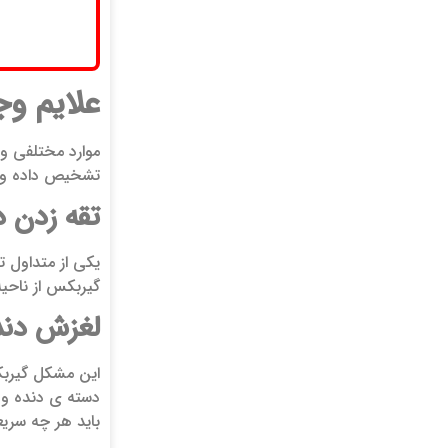
علایم و
موارد مختلفی وج
تشخیص داده و از
تقه زدن د
یکی از متداول ت
گیربکس از ناحی
لغزش دند
این مشکل گیربک
دسته ی دنده و 
باید هر چه سریع