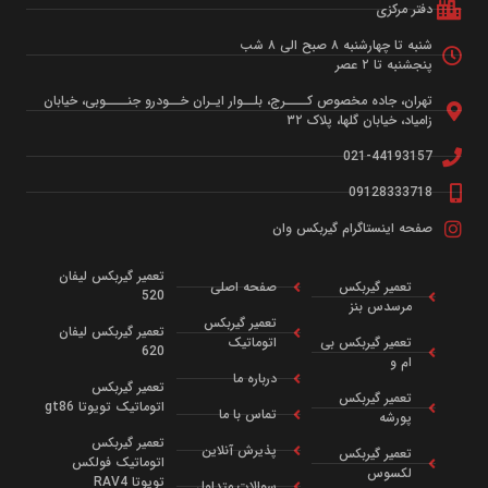
فتر مرکزی
به تا چهارشنبه ۸ صبح الی ۸ شب
جشنبه تا ۲ عصر
هران، جاده مخصوص کــــرج، بلــوار ایـران خــودرو جنــــوبی، خیابان
میاد، خیابان گلها، پلاک ۳۲
021-4419315
0912833371
فحه اینستاگرام گیربکس وان
تعمیر گیربکس لیفان
تعمیر گیربکس
صفحه اصلی
520
مرسدس بنز
تعمیر گیربکس
تعمیر گیربکس لیفان
تعمیر گیربکس بی
اتوماتیک
620
ام و
درباره ما
تعمیر گیربکس
تعمیر گیربکس
اتوماتیک تویوتا gt86
تماس با ما
پورشه
تعمیر گیربکس
پذیرش آنلاین
تعمیر گیربکس
اتوماتیک فولکس
لکسوس
تویوتا RAV4
سوالات متداول