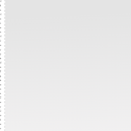
انتقال
قدرت
خودرو
است.
دیفرانسیل،
نقش
مهمی
در
انتقال
نیروی
موتور
به
چرخ
ها
ایفا
می
کند
و
هرگونه
مشکل
در
عملکرد
آن
منجر
به
تولید
صداهای
غیرطبیعی
مانند
خرخر