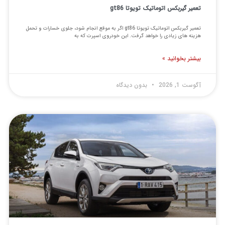
میر گیربکس اتوماتیک تویوتا gt86
تعمیر گیربکس اتوماتیک تویوتا gt86 اگر به موقع انجام شود، جلوی خسارات و تحمل
ینه های زیادی را خواهد گرفت. این خودروی اسپرت که به
شتر بخوانید »
ست 1, 2026
بدون دیدگاه