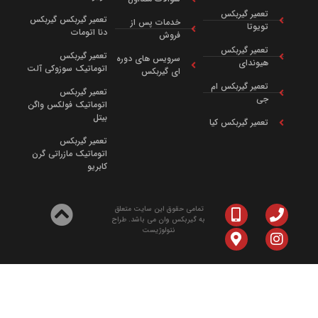
تعمیر گیربکس
تعمیر گیربکس گیربکس
خدمات پس از
تویوتا
دنا اتومات
فروش
تعمیر گیربکس
تعمیر گیربکس
سرویس‌ های دوره‌
هیوندای
اتوماتیک سوزوکی آلت
ای گیربکس
تعمیر گیربکس ام
تعمیر گیربکس
جی
اتوماتیک فولکس واگن
بیتل
تعمیر گیربکس کیا
تعمیر گیربکس
اتوماتیک مازراتی گرن
کابریو
تمامی حقوق این سایت متعلق
به گیربکس وان می باشد. طراح
نتولوژیست