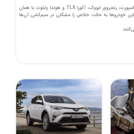
صاحبان خودروهای جیپ رنگید، رم پرومستر سیتی، فیات X500، لندروور دیسکاوری اسپورت، رنجروور ایووک، آکورا TLX و هوندا پایلوت با همان
این خودروها به حالت خلاص را مشکلی در سیم‌کشی آن‌ها