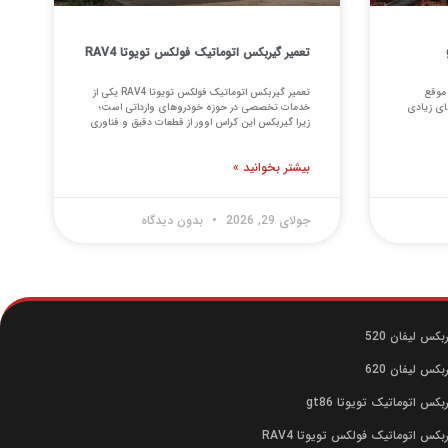
تعمیر گیربکس اتوماتیک فولکس تویوتا RAV4
یوتا gt86 اگر به موقع
تعمیر گیربکس اتوماتیک فولکس تویوتا RAV4 یکی از
ای زیادی
خدمات تخصصی در حوزه خودروهای وارداتی است؛
زیرا گیربکس این کراس اوور از قطعات دقیق و فناوری
بیشتر بخوانید »
جولای 29, 2026
بدون دیدگاه
بکس لیفان 520
بکس لیفان 620
بکس اتوماتیک تویوتا gt86
ربکس اتوماتیک فولکس تویوتا RAV4