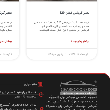
تعمیر گیربکس لیفان 520
تعمیر گیربک
فرایند تعمیر گیربکس لیفان 520 یک کار کاملا تخصصی
در مقاله ی 
است و باید توسط متخصصان کاربلد انجام شود.
گیربکس این ماشین از نوع شش سرعته اتوماتیک
عنوان یکی ا
بیشتر بخوانید »
بیشتر بخوا
آگوست 5, 2026
بدون دیدگاه
آگوست 2, 2026
دفتر مرکزی
شنبه تا چهارشنبه ۸ صبح الی ۸ شب
پنجشنبه تا ۲ عصر
تعمیرگاه تخصصی گیربکس وان (تعمیرگاه
میثم و مسعود سابق) . کلمات کلیدی: تعمیر
تهران، جاده مخصوص کــــرج، ب
گیربکس اتوماتیک ، گیربکس وان ، تعمیرگاه
خــودرو جنــــوبی، خیابان زامیا