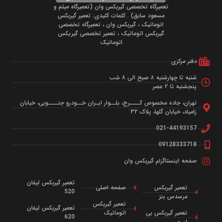
تعمیرگاه تخصصی گیربکس وان (تعمیرگاه میثم و
مسعود سابق) . کلمات کلیدی: تعمیر گیربکس
اتوماتیک ، گیربکس وان ، تعمیرگاه تخصصی
گیربکس اتوماتیک ، تعمیر تخصصی گیریکس
اتوماتیک
دفتر مرکزی
شنبه تا چهارشنبه ۸ صبح الی ۸ شب
پنجشنبه تا ۲ عصر
تهران، جاده مخصوص کــــرج، بلــوار ایـران خــودرو جنــــوبی، خیابان
زامیاد، خیابان گلها، پلاک ۳۲
021-44193157
09128333718
صفحه اینستاگرام گیربکس وان
تعمیر گیربکس لیفان
تعمیر گیربکس
صفحه اصلی
520
مرسدس بنز
تعمیر گیربکس
تعمیر گیربکس لیفان
تعمیر گیربکس بی
اتوماتیک
620
ام و