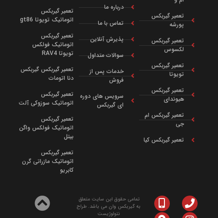
درباره ما
تعمیر گیربکس
تعمیر گیربکس
اتوماتیک تویوتا gt86
تماس با ما
پورشه
تعمیر گیربکس
پذیرش آنلاین
تعمیر گیربکس
اتوماتیک فولکس
لکسوس
تویوتا RAV4
سوالات متداول
تعمیر گیربکس
تعمیر گیربکس گیربکس
خدمات پس از
تویوتا
دنا اتومات
فروش
تعمیر گیربکس
تعمیر گیربکس
سرویس‌ های دوره‌
هیوندای
اتوماتیک سوزوکی آلت
ای گیربکس
تعمیر گیربکس ام
تعمیر گیربکس
جی
اتوماتیک فولکس واگن
بیتل
تعمیر گیربکس کیا
تعمیر گیربکس
اتوماتیک مازراتی گرن
کابریو
تمامی حقوق این سایت متعلق
به گیربکس وان می باشد. طراح
نتولوژیست