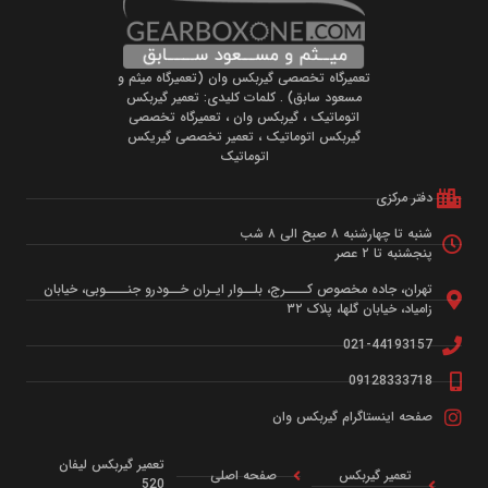
تعمیرگاه تخصصی گیربکس وان (تعمیرگاه میثم و
مسعود سابق) . کلمات کلیدی: تعمیر گیربکس
اتوماتیک ، گیربکس وان ، تعمیرگاه تخصصی
گیربکس اتوماتیک ، تعمیر تخصصی گیریکس
اتوماتیک
دفتر مرکزی
شنبه تا چهارشنبه ۸ صبح الی ۸ شب
پنجشنبه تا ۲ عصر
تهران، جاده مخصوص کــــرج، بلــوار ایـران خــودرو جنــــوبی، خیابان
زامیاد، خیابان گلها، پلاک ۳۲
021-44193157
09128333718
صفحه اینستاگرام گیربکس وان
تعمیر گیربکس لیفان
تعمیر گیربکس
صفحه اصلی
520