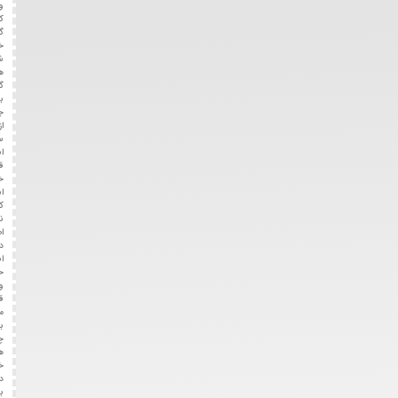
و
کارایی
گیربکس
خودرو
شان
هستند.
گیربکس،
بخشی
جانبی
از
سیستم
انتقال
قدرت
خودرو
است
که
نقش
اصلی
در
انتقال
حرکت
و
قدرت
موتور
به
چرخ
‌های
خودرو
دارد.
با