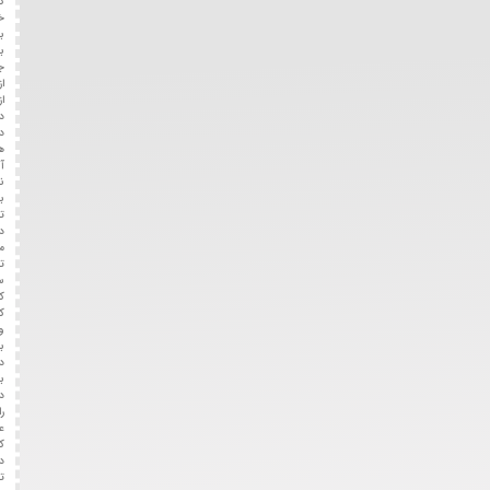
گیربکس
خودرو
بپردازیم.
برای
جلوگیری
از
از
دست
دادن
هرگونه
آسیب
نسبت
به
تعویض
دنده
می
توانید،
سعی
کنید
کندتر
و
با
دقت
بیشتری
دنده
را
عوض
کنید.
در
تعویض