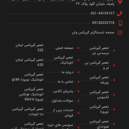
زامیاد، خیابان گلها، پلاک ۳۲
021-44193157
09128333718
صفحه اینستاگرام گیربکس وان
تعمیر گیربکس لیفان
تعمیر گیربکس
صفحه اصلی
520
مرسدس بنز
تعمیر گیربکس
تعمیر گیربکس لیفان
تعمیر گیربکس بی
اتوماتیک
620
ام و
درباره ما
تعمیر گیربکس
تعمیر گیربکس
اتوماتیک تویوتا gt86
تماس با ما
پورشه
تعمیر گیربکس
پذیرش آنلاین
تعمیر گیربکس
اتوماتیک فولکس
لکسوس
تویوتا RAV4
سوالات متداول
تعمیر گیربکس
تعمیر گیربکس گیربکس
خدمات پس از
تویوتا
دنا اتومات
فروش
تعمیر گیربکس
تعمیر گیربکس
سرویس‌ های دوره‌
هیوندای
اتوماتیک سوزوکی آلت