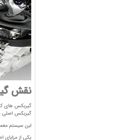
نقش
گی
گیربکس‌ های کم
گیربکس اصلی متص
این سیستم معمول
یکی از مزایای ا