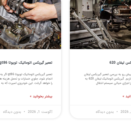
س لیفان 620
تعمیر گیربکس اتوماتیک تویوتا gt86
پیش رو به بررسی تعمیر گیربکس لیفان
تعمیر گیربکس اتوماتیک تو
620 می پردازیم. گیربکس اتوماتیک لیفان 620 به
انجام شود، جلوی خسارات و تحمل هزینه ه
ز اجزای حیاتی سیستم انتقال
را خواهد گرفت. این خودروی اسپرت که به
نید »
بیشتر بخوانید »
بدون دیدگاه
آگوست 1, 2026
بدون دیدگاه