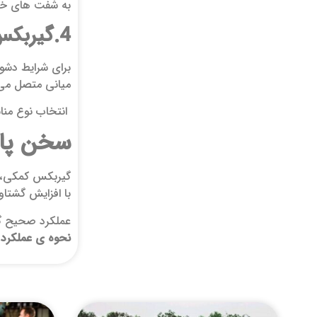
به شفت‌ های خر
4.گیربکس کمکی حالت 4L:
برای شرایط دشو
میانی متصل می‌شوند و معمو
انتخاب نوع منا
سخن پای
گیربکس کمکی، به
با افزایش گشتاو
عملکرد صحیح گی
نحوه ی عملکرد 