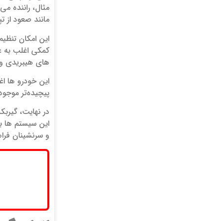
مثال، راننده می
مانند صعود از تپ
این امکان تنظیم
کمکی اغلب به ع
های هیبریدی و 
این خودرو ها اغ
پیچیده‌تر موجود
در نهایت، گیربک
این سیستم‌ ها با
و سرنشینان فراه