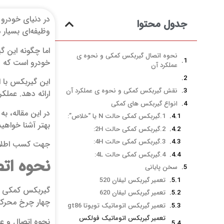
در دنیای خودرو 
جدول محتوا
وظیفه‌ای بسیار م
اما چگونه این 
نحوه اتصال گیربکس کمکی و نحوه ی
خودرو است که و
عملکرد آن
این گیربکس با ا
نقش گیربکس کمکی و نحوه ی عملکرد آن
ارائه دهد. عمل
انواع گیربکس های کمکی
در این مقاله، ب
1.گیربکس کمکی حالت N یا “خلاص”:
بهتر آشنا خواهی
2.گیربکس کمکی حالت 2H:
3.گیربکس کمکی حالت 4H:
جهت کسب اطلاع
4.گیربکس کمکی حالت 4L:
نحوه ات
سخن پایانی
تعمیر گیربکس لیفان 520
گیربکس کمکی یا 
تعمیر گیربکس لیفان 620
چهار چرخ محرک یا AWD کاربرد
تعمیر گیربکس اتوماتیک تویوتا gt86
تعمیر گیربکس اتوماتیک فولکس
نحوه اتصال و ع