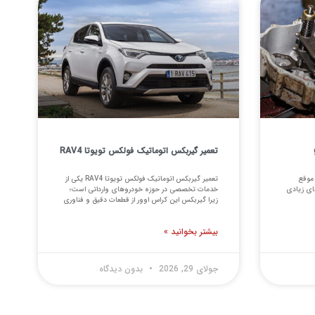
تعمیر گیربکس اتوماتیک فولکس تویوتا RAV4
یوتا gt86 اگر به موقع
تعمیر گیربکس اتوماتیک فولکس تویوتا RAV4 یکی از
ای زیادی
خدمات تخصصی در حوزه خودروهای وارداتی است؛
زیرا گیربکس این کراس اوور از قطعات دقیق و فناوری
بیشتر بخوانید »
جولای 29, 2026
بدون دیدگاه