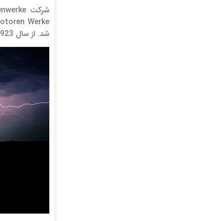
شد. از سال 1923 به بعد، کمپانی تازه تاسیس به ساخت موتور سیکلت و از سال 1928 به تولید خودرو روی آورد.