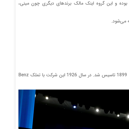
خودرو جهان بوده و این گروه اینک مالک برندهای دیگری چون مینی،
کمپانی دایملر یا به عبارت کامل تر (Daimler-Motoren-Gesellschaft (DMG، در سال 1899 تاسیس شد. در سال 1926 این شرکت با تملک Benz