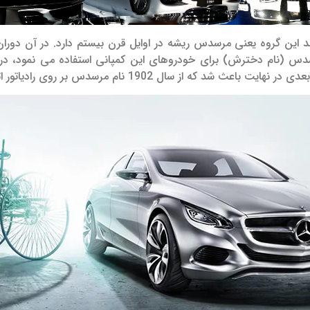
سدس (نام دخترش) برای خودروهای این کمپانی استفاده می نمود، د
که از سال 1902 نام مرسدس بر روی رادیاتور اتومبیل های خیابانی دایملر ظاهر شود.