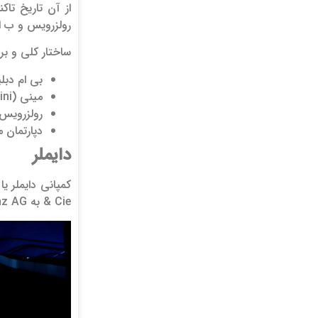
رولزرویس و ب ام
ساختار کلی و برندهای
بی‌ ام دبلیو (BMW)، برن
مینی (Mini)، برند بریتانیایی
رولزرویس (Rolls-Royce)، برند بریت
دپارتمان موتو
دایملر
& Cie به Daimler-Benz AG تغییر نام داد.