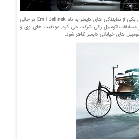
معروف ترین برند این گروه یعنی مرسدس ریشه در اوایل قرن بیستم دارد. در آن دوران یکی از نمایندگی های دایملر به نام Emil Jellinek در حالی
ر مسابقات اتومبیل رانی شرکت می کرد. موفقیت های وی و