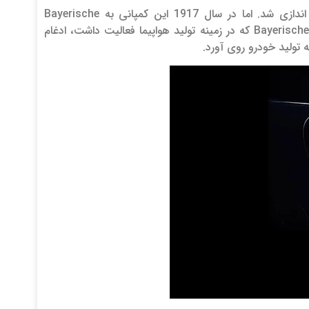
شرکت Rapp Motorenwerke در سال 1913 با هدف تولید موتور برای هواپیما راه اندازی شد. اما در سال 1917 این کمپانی به Bayerische
Motoren Werke تغییر نام داده و بعدها در سال 1922 با شرکت Bayerische Flugzeug-Werke که در زمینه تولید هواپیما فعالیت داشت، ادغام