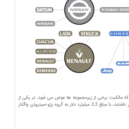
ه مالکیت برخی از زیرمجموعه ها عوض می شود. در یکی از
آخرین اتفاقات این چنینی اوپل و واکسهال که پیش تر زیر چتر حمایتی جنرال موتورز قرار داشتند، با مبلغ 2.3 میلیارد دلار به گروه پژو-سیتروئن واگذار