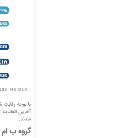
با توجه رقابت 
شدند.
گروه ب ام د