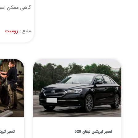
گاهی ممکن است پ
منبع :
زومیت
تعمیر گیربکس لیفان 520
تعمیر گیربک