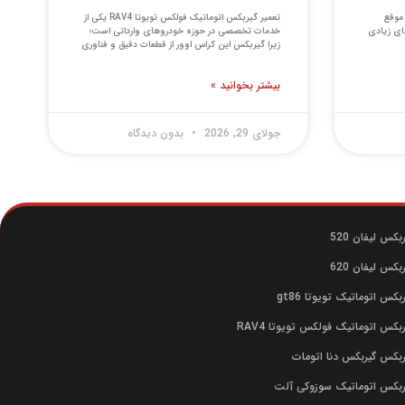
یوتا gt86 اگر به موقع
تعمیر گیربکس اتوماتیک فولکس تویوتا RAV4 یکی از
ای زیادی
خدمات تخصصی در حوزه خودروهای وارداتی است؛
زیرا گیربکس این کراس اوور از قطعات دقیق و فناوری
بیشتر بخوانید »
جولای 29, 2026
بدون دیدگاه
بکس لیفان 520
بکس لیفان 620
بکس اتوماتیک تویوتا gt86
ربکس اتوماتیک فولکس تویوتا RAV4
ربکس گیربکس دنا اتومات
یربکس اتوماتیک سوزوکی آلت