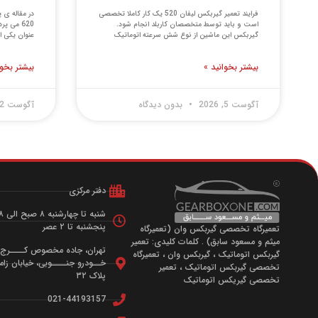
فرایند تعمیر گیربکس لیفان 520 یک کار کاملا تخصصی
در مقاله ی 
است و باید توسط متخصصان کاربلد انجام شود.
گیربکس این ماشین از نوع شش سرعته اتوماتیک
عنوان یکی ا
بیشتر بخوانید »
بیشتر بخوا
آگوست 5, 2026
بدون دیدگاه
آگوست 2, 2026
دفتر مرکزی
شنبه تا چهارشنبه ۸ صبح الی ۸ شب
پنجشنبه تا ۲ عصر
تعمیرگاه تخصصی گیربکس وان (تعمیرگاه
میثم و مسعود سابق) . کلمات کلیدی: تعمیر
تهران، جاده مخصوص کــــرج، ب
گیربکس اتوماتیک ، گیربکس وان ، تعمیرگاه
خــودرو جنــــوبی، خیابان زامیا
تخصصی گیربکس اتوماتیک ، تعمیر
پلاک ۳۲
تخصصی گیریکس اتوماتیک
021-44193157