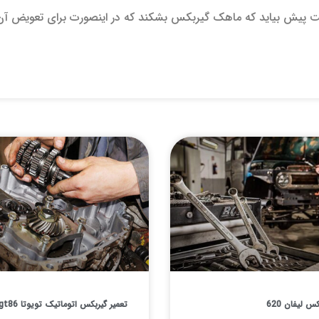
یش بیاید که ماهک گیربکس بشکند که در اینصورت برای تعویض آن باید ج
س لیفان 620
تعمیر گیربکس اتوماتیک تویوتا gt86